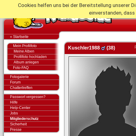
Cookies helfen uns bei der Bereitstellung unserer D
einverstanden, dass
« Startseite
Mein Profilfoto
Kuschler1988
(38)
Meine Alben
Profilfoto hochladen
Album anlegen
Foto-FAQ
Fotogalerie
Forum
Chattertreffen
Passwort vergessen?
Hilfe
Help-Center
Jobs
Mitgliederschutz
Sicherheit
Presse